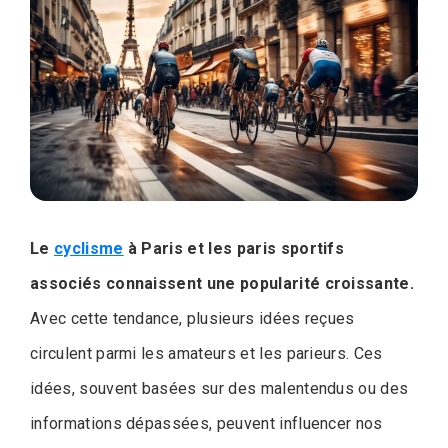
Le
cyclisme
à Paris et les paris sportifs
associés connaissent une popularité croissante.
Avec cette tendance, plusieurs idées reçues
circulent parmi les amateurs et les parieurs. Ces
idées, souvent basées sur des malentendus ou des
informations dépassées, peuvent influencer nos