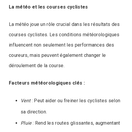
La météo et les courses cyclistes
La météo joue un rôle crucial dans les résultats des
courses cyclistes. Les conditions météorologiques
influencent non seulement les performances des
coureurs, mais peuvent également changer le
déroulement de la course.
Facteurs météorologiques clés :
Vent
: Peut aider ou freiner les cyclistes selon
sa direction.
Pluie
: Rend les routes glissantes, augmentant