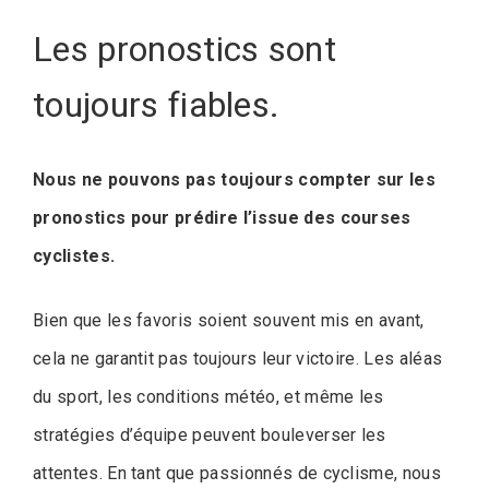
Les pronostics sont
toujours fiables.
Nous ne pouvons pas toujours compter sur les
pronostics pour prédire l’issue des courses
cyclistes.
Bien que les favoris soient souvent mis en avant,
cela ne garantit pas toujours leur victoire. Les aléas
du sport, les conditions météo, et même les
stratégies d’équipe peuvent bouleverser les
attentes. En tant que passionnés de cyclisme, nous