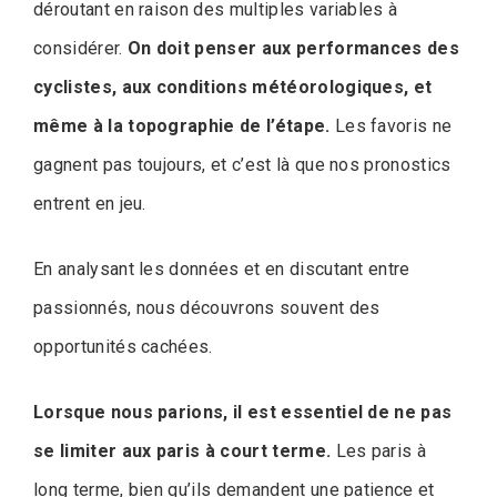
déroutant en raison des multiples variables à
considérer.
On doit penser aux performances des
cyclistes, aux conditions météorologiques, et
même à la topographie de l’étape.
Les favoris ne
gagnent pas toujours, et c’est là que nos pronostics
entrent en jeu.
En analysant les données et en discutant entre
passionnés, nous découvrons souvent des
opportunités cachées.
Lorsque nous parions, il est essentiel de ne pas
se limiter aux paris à court terme.
Les paris à
long terme, bien qu’ils demandent une patience et