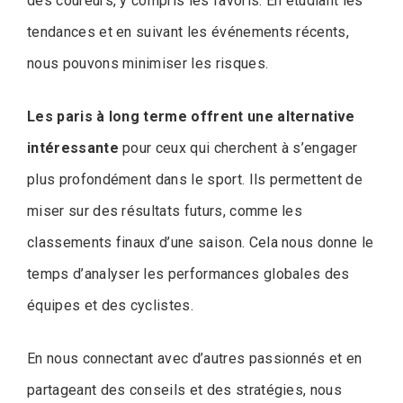
des coureurs, y compris les favoris. En étudiant les
tendances et en suivant les événements récents,
nous pouvons minimiser les risques.
Les paris à long terme offrent une alternative
intéressante
pour ceux qui cherchent à s’engager
plus profondément dans le sport. Ils permettent de
miser sur des résultats futurs, comme les
classements finaux d’une saison. Cela nous donne le
temps d’analyser les performances globales des
équipes et des cyclistes.
En nous connectant avec d’autres passionnés et en
partageant des conseils et des stratégies, nous