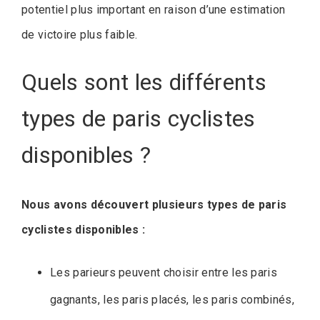
potentiel plus important en raison d’une estimation
de victoire plus faible.
Quels sont les différents
types de paris cyclistes
disponibles ?
Nous avons découvert plusieurs types de paris
cyclistes disponibles :
Les parieurs peuvent choisir entre les paris
gagnants, les paris placés, les paris combinés,