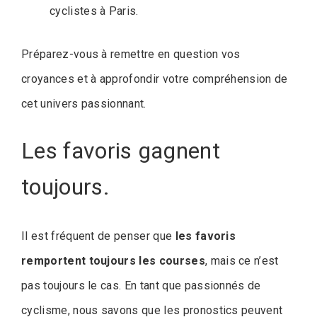
cyclistes à Paris.
Préparez-vous à remettre en question vos
croyances et à approfondir votre compréhension de
cet univers passionnant.
Les favoris gagnent
toujours.
Il est fréquent de penser que
les favoris
remportent toujours les courses
, mais ce n’est
pas toujours le cas. En tant que passionnés de
cyclisme, nous savons que les pronostics peuvent