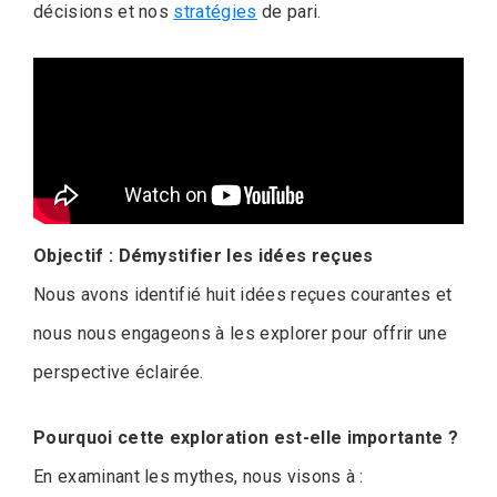
décisions et nos
stratégies
de pari.
Objectif : Démystifier les idées reçues
Nous avons identifié huit idées reçues courantes et
nous nous engageons à les explorer pour offrir une
perspective éclairée.
Pourquoi cette exploration est-elle importante ?
En examinant les mythes, nous visons à :