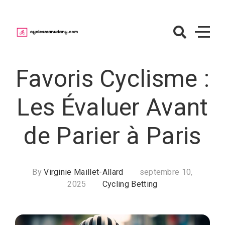
Skip
to
content
CyclesManuda
– Paris sur le
Favoris Cyclisme :
cyclisme
Les Évaluer Avant
de Parier à Paris
By
Virginie Maillet-Allard
septembre 10,
2025
Cycling Betting