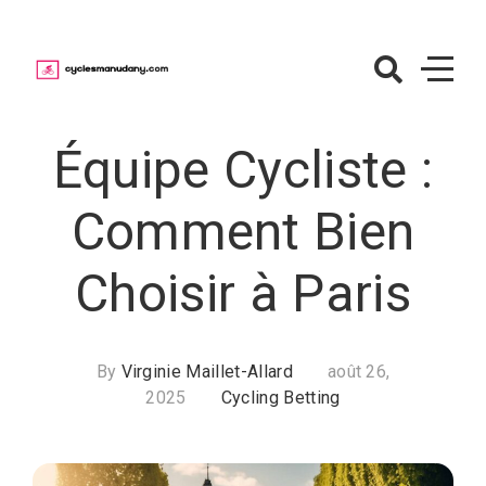
Skip
to
content
CyclesManuda
– Paris sur le
Équipe Cycliste :
cyclisme
Comment Bien
Choisir à Paris
By
Virginie Maillet-Allard
août 26,
2025
Cycling Betting