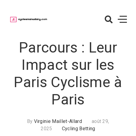
Skip
to
content
CyclesManuda
– Paris sur le
Parcours : Leur
cyclisme
Impact sur les
Paris Cyclisme à
Paris
By
Virginie Maillet-Allard
août 29,
2025
Cycling Betting