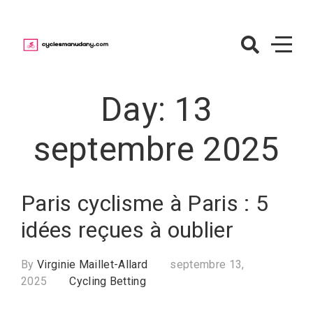
Skip
to
content
CyclesManuda
– Paris sur le
Day:
13
cyclisme
septembre 2025
Paris cyclisme à Paris : 5
idées reçues à oublier
By
Virginie Maillet-Allard
septembre 13,
2025
Cycling Betting